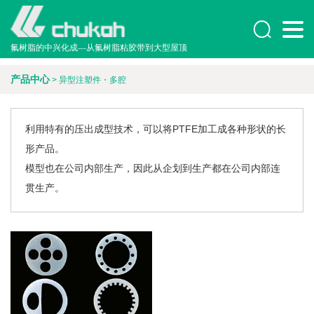

氟树脂的中兴化成—从氟树脂粘胶带到大型屋顶
产品中心
> 异型注塑件・多腔
利用特有的压出成型技术，可以将PTFE加工成各种形状的长
形产品。
模型也在公司内部生产，因此从企划到生产都在公司内部连
贯生产。