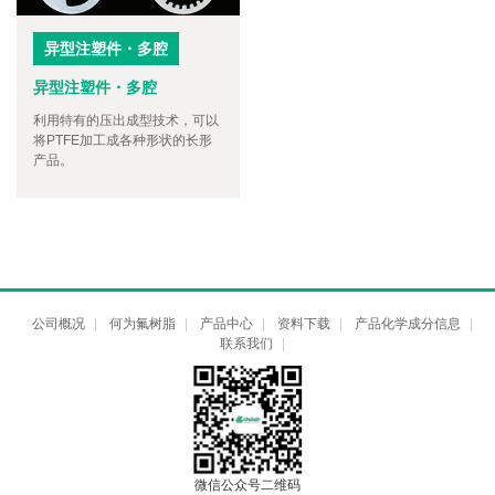
异型注塑件・多腔
异型注塑件・多腔
利用特有的压出成型技术，可以
将PTFE加工成各种形状的长形
产品。
公司概况
|
何为氟树脂
|
产品中心
|
资料下载
|
产品化学成分信息
|
联系我们
|
微信公众号二维码