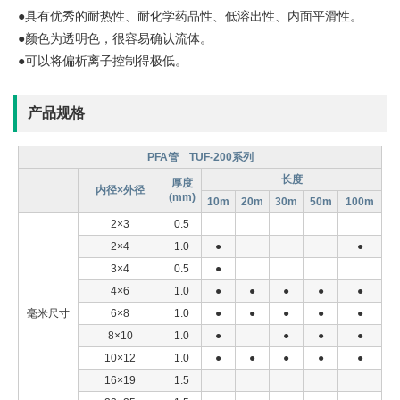
●具有优秀的耐热性、耐化学药品性、低溶出性、内面平滑性。
●颜色为透明色，很容易确认流体。
●可以将偏析离子控制得极低。
产品规格
PFA管 TUF-200系列
长度
厚度
内径×外径
(mm)
10m
20m
30m
50m
100m
2×3
0.5
2×4
1.0
●
●
3×4
0.5
●
4×6
1.0
●
●
●
●
●
毫米尺寸
6×8
1.0
●
●
●
●
●
8×10
1.0
●
●
●
●
10×12
1.0
●
●
●
●
●
16×19
1.5