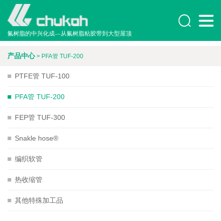

氟树脂的中兴化成—从氟树脂粘胶带到大型屋顶
产品中心
> PFA管 TUF-200

PTFE管 TUF-100

PFA管 TUF-200

FEP管 TUF-300

Snakle hose®

编织软管

热收缩管

其他特殊加工品