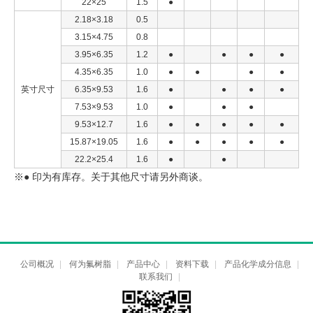
22×25
1.5
●
2.18×3.18
0.5
3.15×4.75
0.8
3.95×6.35
1.2
●
●
●
●
4.35×6.35
1.0
●
●
●
●
英寸尺寸
6.35×9.53
1.6
●
●
●
●
7.53×9.53
1.0
●
●
●
9.53×12.7
1.6
●
●
●
●
●
15.87×19.05
1.6
●
●
●
●
●
22.2×25.4
1.6
●
●
※● 印为有库存。关于其他尺寸请另外商谈。
公司概况
|
何为氟树脂
|
产品中心
|
资料下载
|
产品化学成分信息
|
联系我们
|