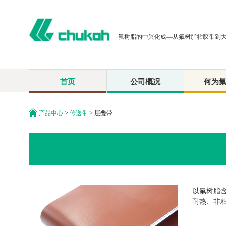
氟树脂的中兴化成—从氟树脂粘胶带到
首页
公司概况
何为
产品中心
>
传送带
> 层叠带
以氟树脂
耐热、非