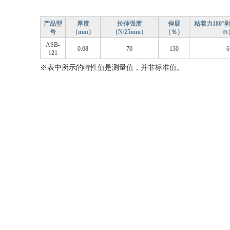
产品型
厚度
拉伸强度
伸展
粘着力180°剥
号
（mm）
（N/25mm）
（％）
ｍ
ASB-
0.08
70
130
6
121
※表中所示的特性值是测量值，并非标准值。