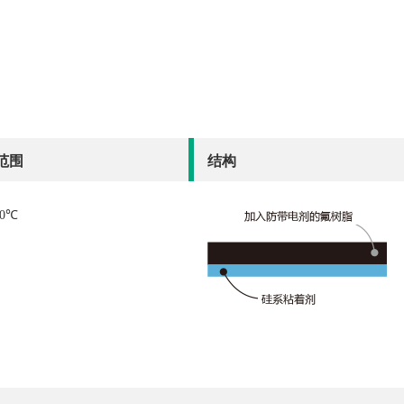
范围
结构
00℃