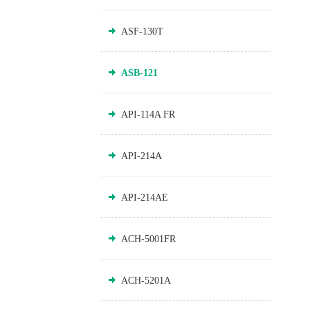
ASF-130T
ASB-121
API-114A FR
API-214A
API-214AE
ACH-5001FR
ACH-5201A