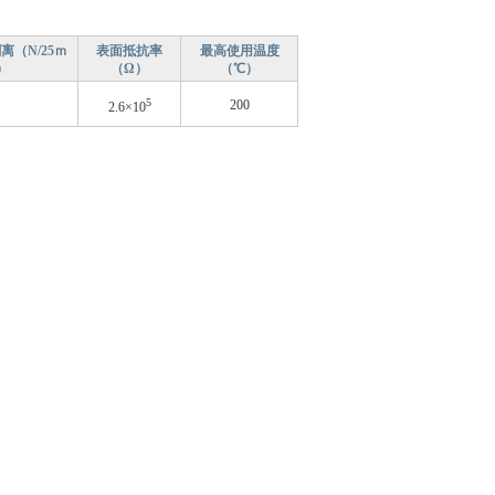
离（N/25ｍ
表面抵抗率
最高使用温度
）
（Ω）
（℃）
5
200
2.6×10