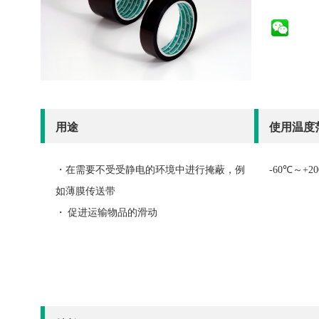
用途
使用温度
・
在
需要不受受
静电的环境中进行掩蔽，例
-60℃～+2
如薄膜传送带
・ 促进运输物品的滑动