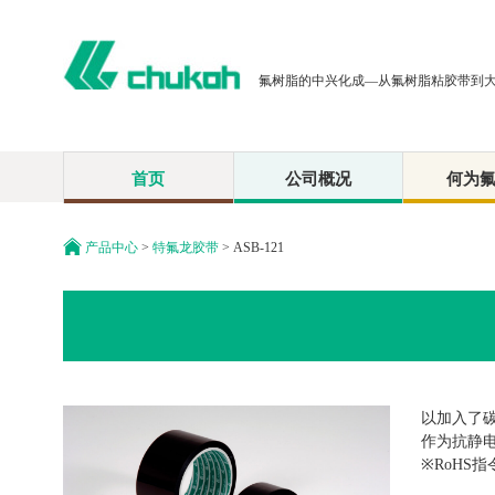
氟树脂的中兴化成—从氟树脂粘胶带到
首页
公司概况
何为
产品中心
>
特氟龙胶带
> ASB-121
以加入了
作为抗静
※RoHS