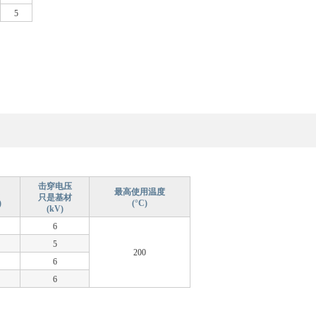
5
击穿电压
最高使用温度
只是基材
)
(°C)
(kV)
6
5
200
6
6