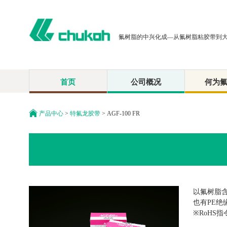
氟树脂的中兴化成—从氟树脂粘胶带到
首页
公司概况
何为
产品中心
>
特氟龙胶带
> AGF-100 FR
以氟树脂
也有PE
※RoHS