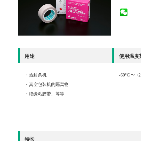
用途
使用温度
・热封条机
-60°C 〜 +2
・真空包装机的隔离物
・绝缘粘胶带、等等
特长