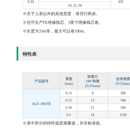
0.30
450
19, 25, 50
※关于上表以外的其他宽度，请另行商谈。
※也可生产PE绝缘线芯、3英寸绝缘线芯卷。
※长度为33m等，最大可以卷100m。
特性表
粘着力
厚度
拉伸强度
产品型号
180°剥离
(mm)
(N/25mm
(N/25mm)
0.13
9
380
0.15
13
540
AGF-100 FR
0.18
11
540
0.3
14
1220
※表中所示的特性值是测量值，并非标准值。