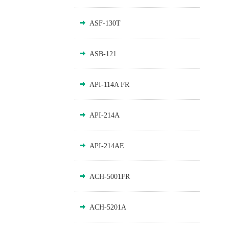
ASF-130T
ASB-121
API-114A FR
API-214A
API-214AE
ACH-5001FR
ACH-5201A