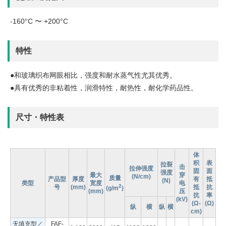
-160°C 〜 +200°C
特性
●和玻璃织布网眼相比，强度和耐水蒸气性尤其优秀。
●具有优秀的非粘着性，润滑特性，耐热性，耐化学药品性。
尺寸・特性表
体
积
表
拉裂
击
拉伸强度
固
面
强度
最大
穿
(N/cm)
质量
产品型
厚度
有
抵
(N)
类型
宽度
电
2
号
(mm)
抵
抗
(g/m
)
(mm)
压
抗
率
(kV)
(Ω-
(Ω)
纵
横
纵
横
cm)
无填充型／
FAF-