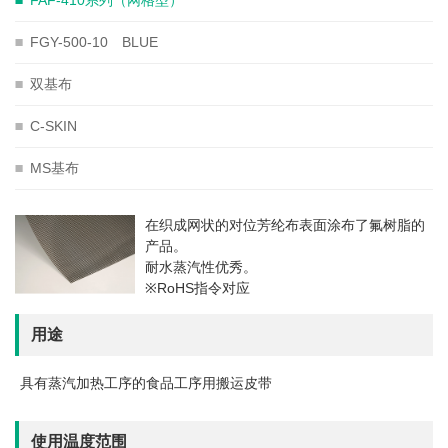

FAF-410系列（网格型）

FGY-500-10 BLUE

双基布

C-SKIN

MS基布
在织成网状的对位芳纶布表面涂布了氟树脂的
产品。
耐水蒸汽性优秀。
※RoHS指令对应
用途
具有蒸汽加热工序的食品工序用搬运皮带
使用温度范围