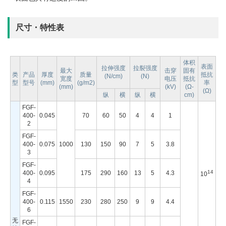
尺寸・特性表
体积
表面
拉伸强度
拉裂强度
最大
击穿
固有
类
产品
厚度
质量
抵抗
(N/cm)
(N)
宽度
电压
抵抗
型
型号
(mm)
(g/m2)
率
(mm)
(kV)
(Ω-
(Ω)
纵
横
纵
横
cm)
FGF-
400-
0.045
70
60
50
4
4
1
2
FGF-
400-
0.075
1000
130
150
90
7
5
3.8
3
FGF-
14
400-
0.095
175
290
160
13
5
4.3
10
4
FGF-
400-
0.115
1550
230
280
250
9
9
4.4
6
无
FGF-