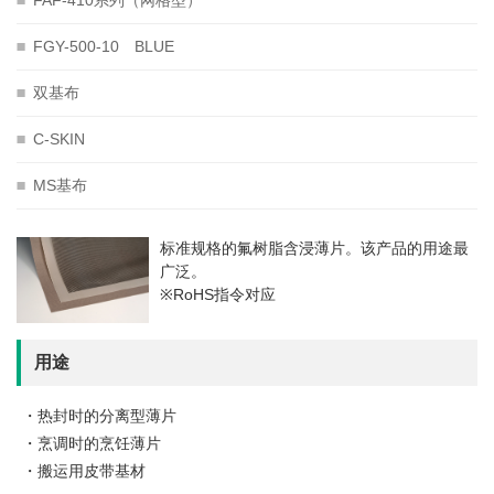

FAF-410系列（网格型）

FGY-500-10 BLUE

双基布

C-SKIN

MS基布
标准规格的氟树脂含浸薄片。该产品的用途最
广泛。
※RoHS指令对应
用途
・热封时的分离型薄片
・烹调时的烹饪薄片
・搬运用皮带基材