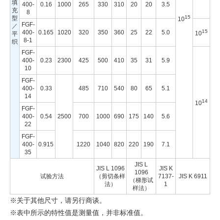
填
400-
0.16
1000
265
330
310
20
20
3.5
充
8
15
型
10
FGF-
／
15
400-
0.165
1020
320
350
360
25
22
5.0
10
平
8-1
织
FGF-
400-
0.23
2300
425
500
410
35
31
5.9
10
FGF-
400-
0.33
485
710
540
80
65
5.1
14
14
10
FGF-
400-
0.54
2500
700
1000
690
175
140
5.6
22
FGF-
400-
0.915
1220
1040
820
220
190
7.1
35
JIS L
JIS L 1096
JIS K
1096
试验方法
（剪切条样
7137-
JIS K 6911
（梯形试
法）
1
样法）
※关于其他尺寸，请另行商谈。
※表中所示的特性值是测量值，并非标准值。